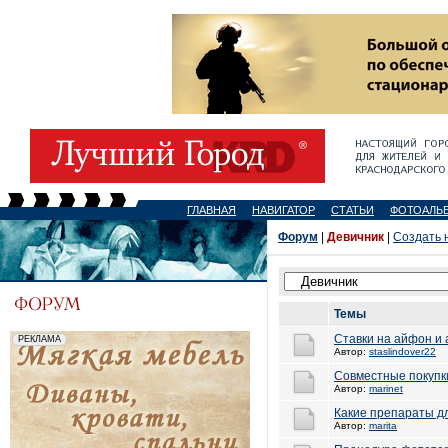
ГЛАВНАЯ
НАВИГАТОР
СТАТЬИ
ФОТОАЛЬ
Форум
|
Девичник
|
Создать 
Темы
Ставки на айфон и
Автор:
staslindover22
Совместные покупк
Автор:
marinet
Какие препараты д
Автор:
marita