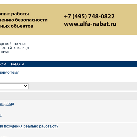
БОМ
РАБОТА
новую тему
 андроид
и
ля похудения реально работают?