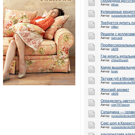
Процедура фототе
Автор:
irihas
Кулинарные рецепт
Автор:
yurasokolenko99
Требуется купить п
Автор:
nillan
Решили с коллегами
Автор:
raincard
Профессиональные 
Автор:
vik09
Где купить купальн
Автор:
chloet0uash
Какую вышивальну
Автор:
lorak
Татуаж губ в Москве
Автор:
yurasokolenko99
Женский аромат
Автор:
vik09
Определить цветот
Автор:
oriq797tatum
Складчина — серви
Автор:
yurasokolenko99
Секс шоп в Казахст
Автор:
yurasokolenko99
альтернатива идеа