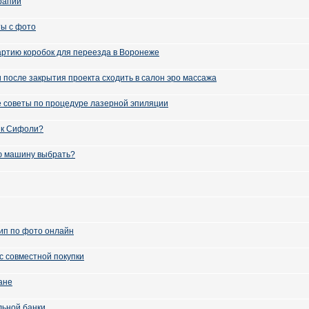
рапии
ы с фото
артию коробок для переезда в Воронеже
 после закрытия проекта сходить в салон эро массажа
советы по процедуре лазерной эпиляции
ик Сифоли?
ю машину выбрать?
ип по фото онлайн
с совместной покупки
ане
льной банки