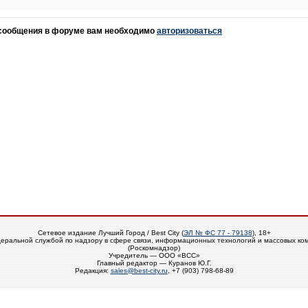
 сообщения в форуме вам необходимо
авторизоваться
Сетевое издание Лучший Город / Best City (
ЭЛ № ФС 77 - 79138
), 18+
еральной службой по надзору в сфере связи, информационных технологий и массовых ко
(Роскомнадзор)
Учредитель — ООО «ВСС»
Главный редактор — Куранов Ю.Г.
Редакция:
sales@best-city.ru
, +7 (903) 798-68-89