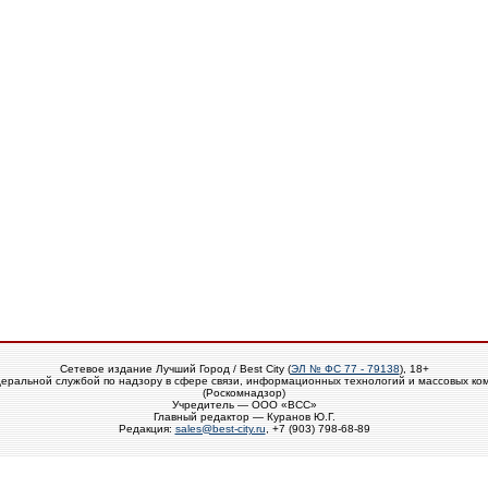
Сетевое издание Лучший Город / Best City (
ЭЛ № ФС 77 - 79138
), 18+
еральной службой по надзору в сфере связи, информационных технологий и массовых ко
(Роскомнадзор)
Учредитель — ООО «ВСС»
Главный редактор — Куранов Ю.Г.
Редакция:
sales@best-city.ru
, +7 (903) 798-68-89