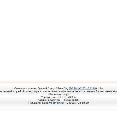
Сетевое издание Лучший Город / Best City (
ЭЛ № ФС 77 - 79138
), 18+
еральной службой по надзору в сфере связи, информационных технологий и массовых ко
(Роскомнадзор)
Учредитель — ООО «ВСС»
Главный редактор — Куранов Ю.Г.
Редакция:
sales@best-city.ru
, +7 (903) 798-68-89