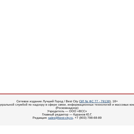
Сетевое издание Лучший Город / Best City (
ЭЛ № ФС 77 - 79138
), 18+
еральной службой по надзору в сфере связи, информационных технологий и массовых ко
(Роскомнадзор)
Учредитель — ООО «ВСС»
Главный редактор — Куранов Ю.Г.
Редакция:
sales@best-city.ru
, +7 (903) 798-68-89