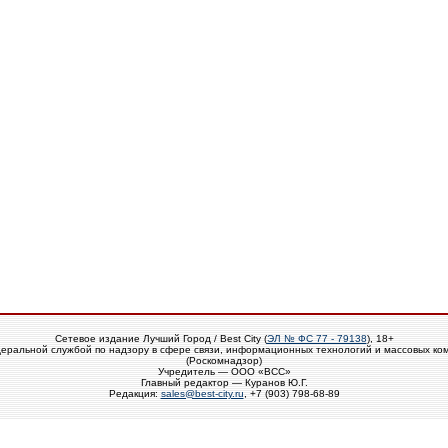
Сетевое издание Лучший Город / Best City (
ЭЛ № ФС 77 - 79138
), 18+
еральной службой по надзору в сфере связи, информационных технологий и массовых ко
(Роскомнадзор)
Учредитель — ООО «ВСС»
Главный редактор — Куранов Ю.Г.
Редакция:
sales@best-city.ru
, +7 (903) 798-68-89