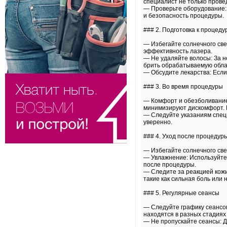
специалист не только прове
— Проверьте оборудование: 
и безопасность процедуры.
### 2. Подготовка к процеду
— Избегайте солнечного свет
эффективность лазера.
— Не удаляйте волосы: За н
брить обрабатываемую облас
— Обсудите лекарства: Если
### 3. Во время процедуры
— Комфорт и обезболивание
минимизируют дискомфорт. Е
— Следуйте указаниям специ
уверенно.
### 4. Уход после процедур
— Избегайте солнечного све
— Увлажнение: Используйте 
после процедуры.
— Следите за реакцией кожи
такие как сильная боль или
### 5. Регулярные сеансы
— Следуйте графику сеансов
находятся в разных стадиях
— Не пропускайте сеансы: 