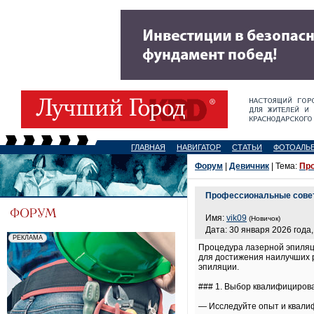
ГЛАВНАЯ
НАВИГАТОР
СТАТЬИ
ФОТОАЛЬ
Форум
|
Девичник
| Тема:
Про
Профессиональные совет
Имя:
vik09
(Новичок)
Дата: 30 января 2026 года,
Процедура лазерной эпиляц
для достижения наилучших р
эпиляции.
### 1. Выбор квалифициров
— Исследуйте опыт и квали