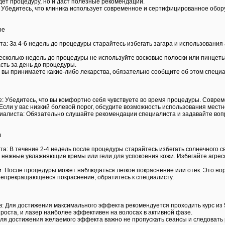
дет процедуру, но и даст полезные рекомендации.
Убедитесь, что клиника использует современное и сертифицированное обору
ре
а: За 4-6 недель до процедуры старайтесь избегать загара и использования 
есколько недель до процедуры не используйте восковые полоски или пинцеты
ть за день до процедуры.
 вы принимаете какие-либо лекарства, обязательно сообщите об этом специа
: Убедитесь, что вы комфортно себя чувствуете во время процедуры. Совр
сли у вас низкий болевой порог, обсудите возможность использования местн
алиста: Обязательно слушайте рекомендации специалиста и задавайте вопро
ы
та: В течение 2-4 недель после процедуры старайтесь избегать солнечного 
нежные увлажняющие кремы или гели для успокоения кожи. Избегайте агресси
: После процедуры может наблюдаться легкое покраснение или отек. Это н
 непрекращающееся покраснение, обратитесь к специалисту.
: Для достижения максимального эффекта рекомендуется проходить курс из 5-
 роста, и лазер наиболее эффективен на волосах в активной фазе.
Для достижения желаемого эффекта важно не пропускать сеансы и следовать