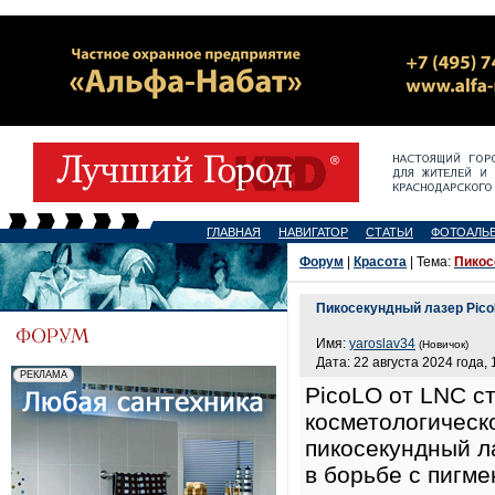
ГЛАВНАЯ
НАВИГАТОР
СТАТЬИ
ФОТОАЛЬ
Форум
|
Красота
| Тема:
Пикос
Пикосекундный лазер Pic
Имя:
yaroslav34
(Новичок)
Дата: 22 августа 2024 года, 
PicoLO от LNC с
косметологическ
пикосекундный л
в борьбе с пигме