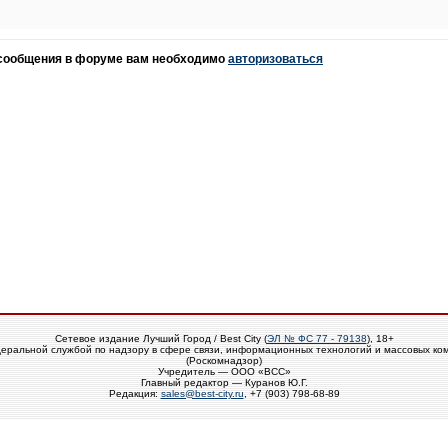
 сообщения в форуме вам необходимо
авторизоваться
Сетевое издание Лучший Город / Best City (
ЭЛ № ФС 77 - 79138
), 18+
еральной службой по надзору в сфере связи, информационных технологий и массовых ко
(Роскомнадзор)
Учредитель — ООО «ВСС»
Главный редактор — Куранов Ю.Г.
Редакция:
sales@best-city.ru
, +7 (903) 798-68-89