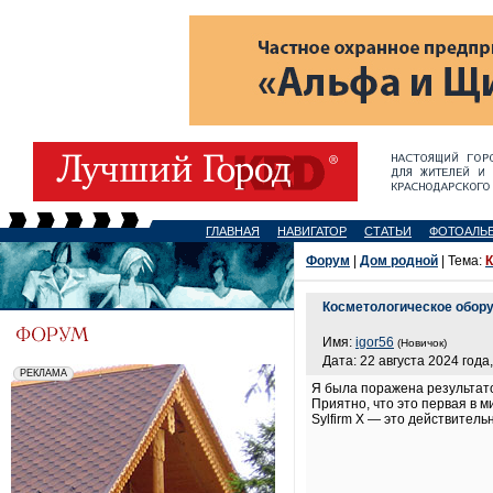
ГЛАВНАЯ
НАВИГАТОР
СТАТЬИ
ФОТОАЛЬ
Форум
|
Дом родной
| Тема:
К
Косметологическое обор
Имя:
igor56
(Новичок)
Дата: 22 августа 2024 года,
Я была поражена результато
Приятно, что это первая в 
Sylfirm X — это действитель