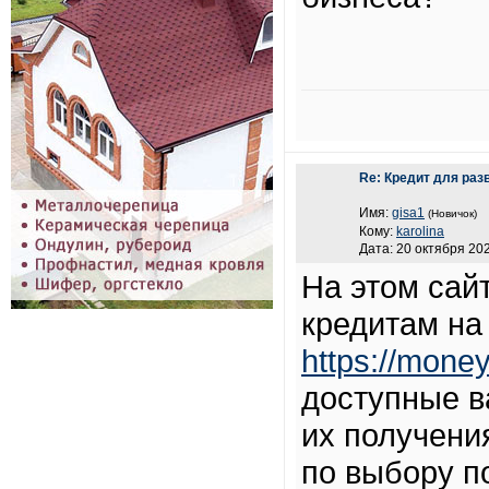
Re: Кредит для раз
Имя:
gisa1
(Новичок)
Кому:
karolina
Дата: 20 октября 202
На этом сай
кредитам на
https://mone
доступные в
их получени
по выбору п