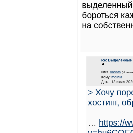
выделенный 
бороться ка
на собствен
Re: Выделенные 
Имя:
vasata
(Новичо
Кому:
molnia
Дата: 13 июля 2025
> Хочу пор
хостинг, о
…
https://
v=hu6COF