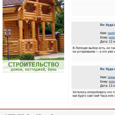
Re: Куда
Имя:
ravii
Кому:
polo
Дата: 12 
В Липецке выбор есть, но та
на устаревшем — а это уже н
Re: Куда
Имя:
iowa
Кому:
polo
Дата: 13 
Хотелось попробовать что-т
как будто сам там! Часа ел