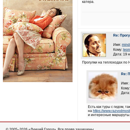
катера.
Re: Прогу
Имя:
mind
Кому:
leo
Дата: 19 
Прогулки на теплоходах по 
Re: 
Имя:
Кому
Дата:
Есть как туры с гидом, 
на
https://www.razvodmost
и интересные маршруты
© 2005–2026 «Лучший Город». Все права защищены.