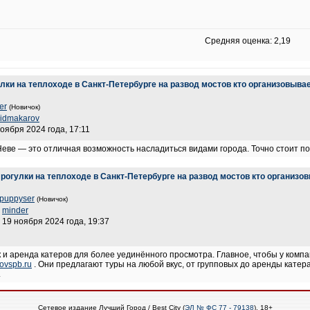
Средняя оценка: 2,19
лки на теплоходе в Санкт-Петербурге на развод мостов кто организовыва
er
(Новичок)
nidmakarov
ноября 2024 года, 17:11
Неве — это отличная возможность насладиться видами города. Точно стоит п
Прогулки на теплоходе в Санкт-Петербурге на развод мостов кто организо
puppyser
(Новичок)
:
minder
 19 ноября 2024 года, 19:37
так и аренда катеров для более уединённого просмотра. Главное, чтобы у ко
ovspb.ru
. Они предлагают туры на любой вкус, от групповых до аренды катер
.
Сетевое издание Лучший Город / Best City (
ЭЛ № ФС 77 - 79138
), 18+