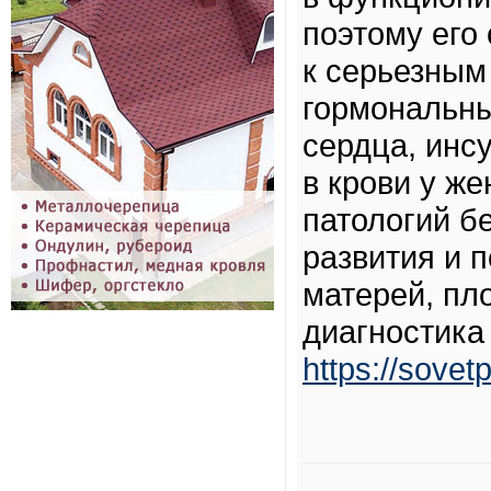
поэтому его
к серьезным
гормональны
сердца, инс
в крови у ж
патологий б
развития и 
матерей, пл
диагностика
https://sove