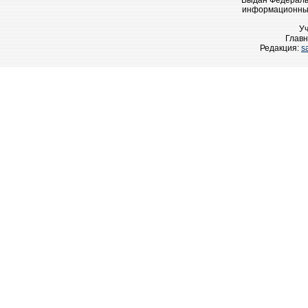
Выдан Федеральн
информационных
У
Главн
Редакция:
s