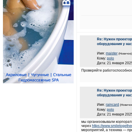
Re: Нужен проектор
оборудования у нас
Имя:
maister
(Новичок)
Кому:
polo
Дата: 21 января 2025
Проверяйте работоспособност
Re: Нужен проектор
оборудования у нас
Имя:
raincard
(Новичок
Кому:
polo
Дата: 21 января 2025
мы организовывали корпорати
через
https://www.smiletogether
мероприятий, а техника — пр