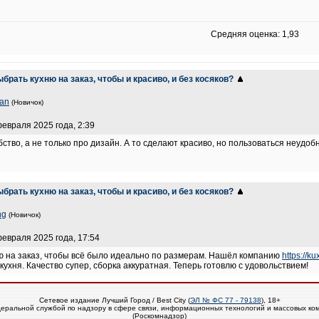
Средняя оценка: 1,93
ыбрать кухню на заказ, чтобы и красиво, и без косяков?
an
(Новичок)
февраля 2025 года, 2:39
ство, а не только про дизайн. А то сделают красиво, но пользоваться неудобн
ыбрать кухню на заказ, чтобы и красиво, и без косяков?
ng
(Новичок)
февраля 2025 года, 17:54
ю на заказ, чтобы всё было идеально по размерам. Нашёл компанию
https://ku
кухня. Качество супер, сборка аккуратная. Теперь готовлю с удовольствием!
Сетевое издание Лучший Город / Best City (
ЭЛ № ФС 77 - 79138
), 18+
еральной службой по надзору в сфере связи, информационных технологий и массовых ко
(Роскомнадзор)