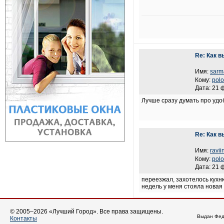
Re: Как в
Имя:
sarm
Кому:
polo
Дата: 21 
Лучше сразу думать про удоб
Re: Как в
Имя:
ravii
Кому:
polo
Дата: 21 
переезжал, захотелось кухн
недель у меня стояла новая 
© 2005–2026 «Лучший Город». Все права защищены.
Выдан Фед
Контакты