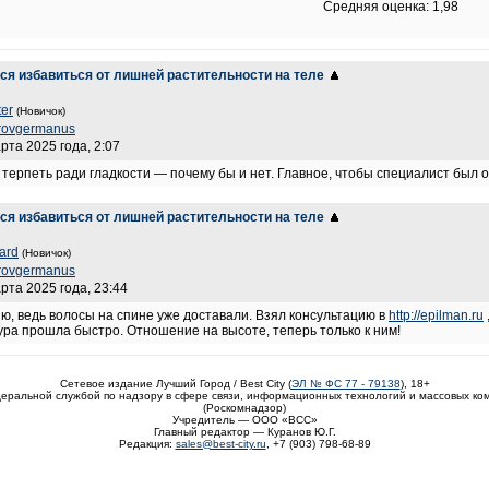
Средняя оценка: 1,98
тся избавиться от лишней растительности на теле
ter
(Новичок)
rovgermanus
рта 2025 года, 2:07
в терпеть ради гладкости — почему бы и нет. Главное, чтобы специалист был 
тся избавиться от лишней растительности на теле
card
(Новичок)
rovgermanus
арта 2025 года, 23:44
ю, ведь волосы на спине уже доставали. Взял консультацию в
http://epilman.ru
дура прошла быстро. Отношение на высоте, теперь только к ним!
Сетевое издание Лучший Город / Best City (
ЭЛ № ФС 77 - 79138
), 18+
еральной службой по надзору в сфере связи, информационных технологий и массовых ко
(Роскомнадзор)
Учредитель — ООО «ВСС»
Главный редактор — Куранов Ю.Г.
Редакция:
sales@best-city.ru
, +7 (903) 798-68-89