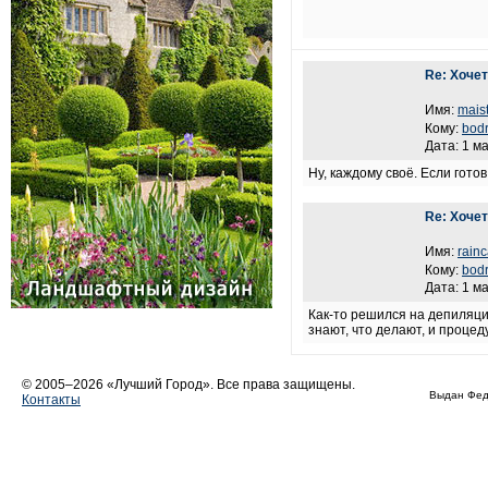
Re: Хоче
Имя:
mais
Кому:
bod
Дата: 1 ма
Ну, каждому своё. Если гото
Re: Хоче
Имя:
rain
Кому:
bod
Дата: 1 м
Как-то решился на депиляци
знают, что делают, и проце
© 2005–2026 «Лучший Город». Все права защищены.
Выдан Фед
Контакты