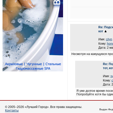
Re: Подск
кот
Имя:
cilyn
Кому:
hon
Дата: 2 ма
Несмотря на кажущуюся про
Re: По
тот, ко
Имя:
s
Кому:
c
Дата: 
Я уже долгое время посе
Попробуйте хотя бы один
© 2005–2026 «Лучший Город». Все права защищены.
Выдан Фед
Контакты