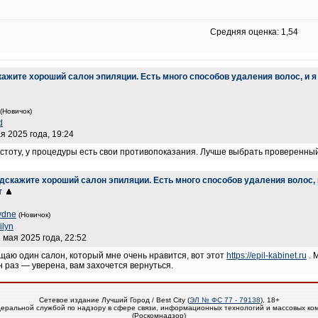
Средняя оценка: 1,54
ажите хороший салон эпиляции. Есть много способов удаления волос, и я 
(Новичок)
d
я 2025 года, 19:24
стоту, у процедуры есть свои противопоказания. Лучше выбрать проверенны
дскажите хороший салон эпиляции. Есть много способов удаления волос, 
т
ydne
(Новичок)
ilyn
2 мая 2025 года, 22:52
щаю один салон, который мне очень нравится, вот этот
https://epil-kabinet.ru
. 
 раз — уверена, вам захочется вернуться.
Сетевое издание Лучший Город / Best City (
ЭЛ № ФС 77 - 79138
), 18+
еральной службой по надзору в сфере связи, информационных технологий и массовых ко
(Роскомнадзор)