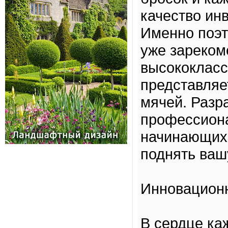
качество ин
Именно поэ
уже зареком
высококласс
представляе
мячей. Разр
профессиона
начинающих 
поднять ваш
Инновационн
В сердце к