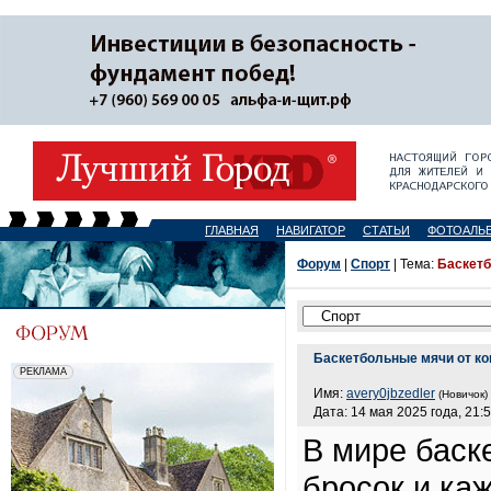
ГЛАВНАЯ
НАВИГАТОР
СТАТЬИ
ФОТОАЛЬ
Форум
|
Спорт
| Тема:
Баскет
Баскетбольные мячи от 
Имя:
avery0jbzedler
(Новичок)
Дата: 14 мая 2025 года, 21:
В мире баск
бросок и ка