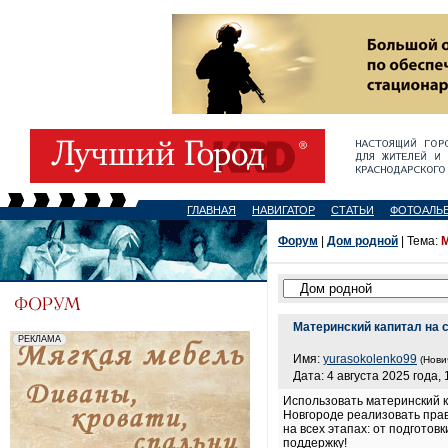
ГЛАВНАЯ
НАВИГАТОР
СТАТЬИ
ФОТОАЛЬ
Форум
|
Дом родной
| Тема:
М
Материнский капитал на 
Имя:
yurasokolenko99
(Нови
Дата: 4 августа 2025 года, 
Использовать материнский 
Новгороде реализовать пра
на всех этапах: от подгото
поддержку!