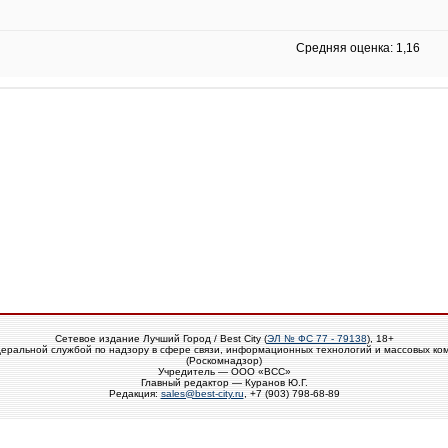
Средняя оценка: 1,16
Сетевое издание Лучший Город / Best City (
ЭЛ № ФС 77 - 79138
), 18+
еральной службой по надзору в сфере связи, информационных технологий и массовых ко
(Роскомнадзор)
Учредитель — ООО «ВСС»
Главный редактор — Куранов Ю.Г.
Редакция:
sales@best-city.ru
, +7 (903) 798-68-89