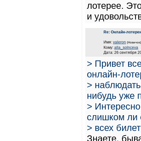
лотерее. Эт
и удовольст
Re: Онлайн-лотереи
Имя:
valeron
(Новичок)
Кому:
alla_solnceva
Дата: 26 сентября 20
> Привет вс
онлайн-лоте
> наблюдать
нибудь уже 
> Интересно,
слишком ли 
> всех биле
Знаете, быв