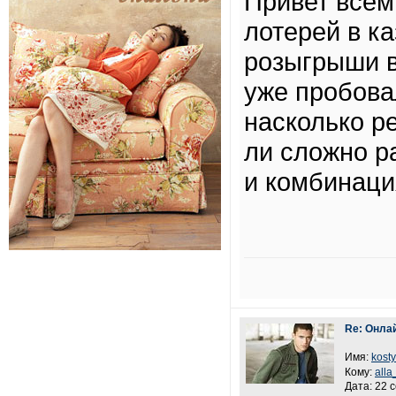
Привет всем
лотерей в к
розыгрыши в
уже пробова
насколько р
ли сложно р
и комбинаци
Re: Онла
Имя:
kost
Кому:
alla
Дата: 22 