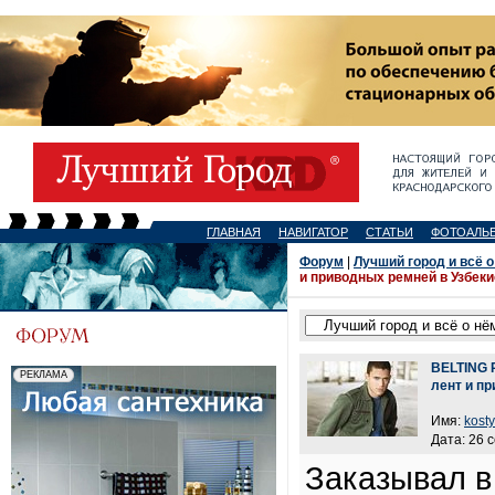
ГЛАВНАЯ
НАВИГАТОР
СТАТЬИ
ФОТОАЛЬ
Форум
|
Лучший город и всё о
и приводных ремней в Узбек
BELTING 
лент и п
Имя:
kost
Дата: 26 
Заказывал 