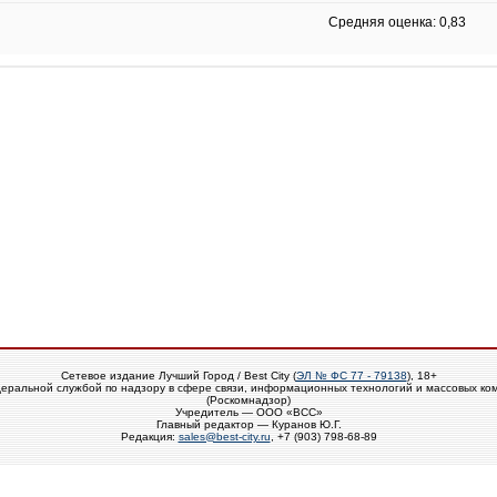
Средняя оценка: 0,83
Сетевое издание Лучший Город / Best City (
ЭЛ № ФС 77 - 79138
), 18+
еральной службой по надзору в сфере связи, информационных технологий и массовых ко
(Роскомнадзор)
Учредитель — ООО «ВСС»
Главный редактор — Куранов Ю.Г.
Редакция:
sales@best-city.ru
, +7 (903) 798-68-89