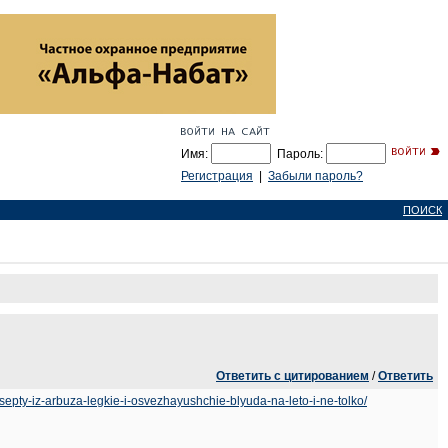
Имя:
Пароль:
Регистрация
|
Забыли пароль?
ПОИСК
Ответить с цитированием
/
Ответить
etsepty-iz-arbuza-legkie-i-osvezhayushchie-blyuda-na-leto-i-ne-tolko/