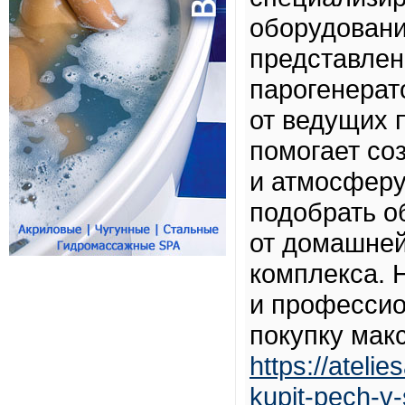
оборудовани
представлен
парогенерат
от ведущих 
помогает со
и атмосферу
подобрать о
от домашней
комплекса. 
и профессио
покупку мак
https://ateli
kupit-pech-v