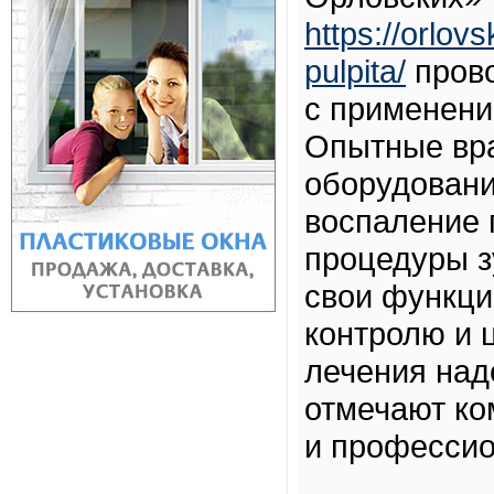
https://orlov
pulpita/
прово
с применени
Опытные вра
оборудовани
воспаление 
процедуры з
свои функци
контролю и 
лечения над
отмечают ко
и профессио