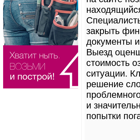
находящийся
Специалисты
закрыть фин
документы и
Выезд оценщ
стоимость о
ситуации. К
решение сло
проблемного
и значитель
попытки пога