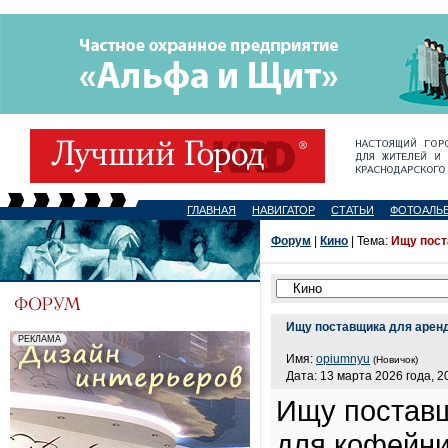
ГЛАВНАЯ
НАВИГАТОР
СТАТЬИ
ФОТОАЛЬ
Форум
|
Кино
| Тема:
Ищу пост
Ищу поставщика для арен
Имя:
opiumnyu
(Новичок)
Дата: 13 марта 2026 года, 2
Ищу постав
для кофейни