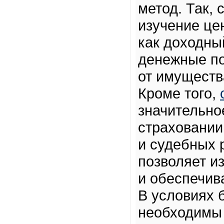
метод. Так,
изучение це
как доходны
денежные по
от имуществ
Кроме того,
значительно
страховании
и судебных 
позволяет и
и обеспечив
В условиях 
необходимы