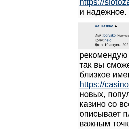
https://sloto
и надежное.
Re: Казино
Имя:
borysko
(Новичок
Кому:
nelo
Дата: 19 августа 202
рекомендую 
так вы смож
близкое имен
https://casin
новых, попу
казино со вс
описывает п
важным точк