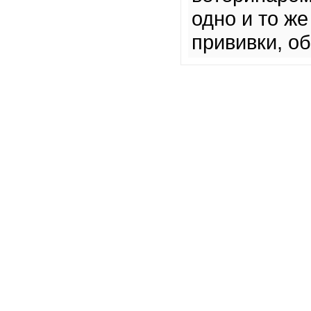
одно и то же
прививки, о