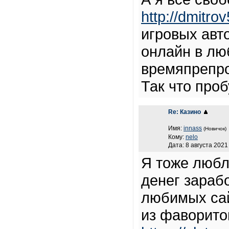
http://dmitrov
игровых авт
онлайн в лю
времяпрепро
Так что проб
Re: Казино
Имя:
innass
(Новичок)
Кому:
nelo
Дата: 8 августа 2021
Я тоже любл
денег зарабо
любимых сай
из фаворито