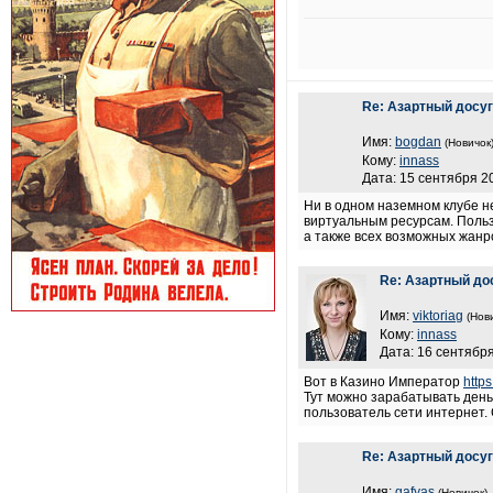
Re: Азартный досуг
Имя:
bogdan
(Новичок
Кому:
innass
Дата: 15 сентября 20
Ни в одном наземном клубе н
виртуальным ресурсам. Польз
а также всех возможных жанр
Re: Азартный до
Имя:
viktoriag
(Нов
Кому:
innass
Дата: 16 сентября
Вот в Казино Император
https
Тут можно зарабатывать деньг
пользователь сети интернет. 
Re: Азартный досуг
Имя:
gafyas
(Новичок)