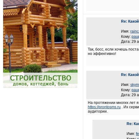
Re: Како
Имя:
rain
Кому:
pau
Дата: 29 а
Так, босс, если хочешь пост
но эффективно!
Re: Како
Имя:
skym
Кому:
pau
Дата: 29 а
На протяжении многих лет я
https://prontosms.ru
. Их серв
аудитории.
Re: Ка
Имя:
f