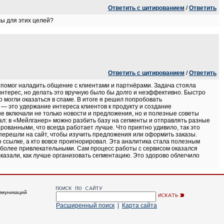
Ответить с цитированием
/
Ответить
сы для этих целей?
Ответить с цитированием
/
Ответить
т помог наладить общение с клиентами и партнёрами. Задача стояла
нтерес, но делать это вручную было бы долго и неэффективно. Быстро
о могли оказаться в спаме. В итоге я решил попробовать
ь, — это удержание интереса клиентов к продукту и создание
 включали не только новости и предложения, но и полезные советы
ал: в «Мейлганер» можно разбить базу на сегменты и отправлять разные
ованными, что всегда работает лучше. Что приятно удивило, так это
перешли на сайт, чтобы изучить предложения или оформить заказы.
о ссылке, а кто вовсе проигнорировал. Эта аналитика стала полезным
 более привлекательными. Сам процесс работы с сервисом оказался
казали, как лучше организовать сегментацию. Это здорово облегчило
ммуникаций
Расширенный поиск
|
Карта сайта