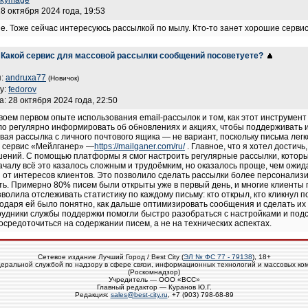
skymage
28 октября 2024 года, 19:53
е. Тоже сейчас интересуюсь рассылкой по мылу. Кто-то занет хорошие серви
 Какой сервис для массовой рассылки сообщений посоветуете?
я:
andruxa77
(Новичок)
у:
fedorov
а: 28 октября 2024 года, 22:50
воем первом опыте использования email-рассылок и том, как этот инструмен
ло регулярно информировать об обновлениях и акциях, чтобы поддерживать и
овая рассылка с личного почтового ящика — не вариант, поскольку письма легк
 сервис «Мейлганер» —
https://mailganer.com/ru/
. Главное, что я хотел достич
ений. С помощью платформы я смог настроить регулярные рассылки, которые
чалу всё это казалось сложным и трудоёмким, но оказалось проще, чем ожид
 от интересов клиентов. Это позволило сделать рассылки более персонализир
ть. Примерно 80% писем были открыты уже в первый день, и многие клиенты 
олила отслеживать статистику по каждому письму: кто открыл, кто кликнул п
одаря ей было понятно, как дальше оптимизировать сообщения и сделать их
удники службы поддержки помогли быстро разобраться с настройками и подс
осредоточиться на содержании писем, а не на технических аспектах.
Сетевое издание Лучший Город / Best City (
ЭЛ № ФС 77 - 79138
), 18+
еральной службой по надзору в сфере связи, информационных технологий и массовых ко
(Роскомнадзор)
Учредитель — ООО «ВСС»
Главный редактор — Куранов Ю.Г.
Редакция:
sales@best-city.ru
, +7 (903) 798-68-89