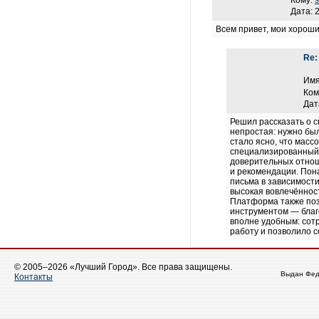
Кому:
Дата: 
Всем привет, мои хороши
Re:
Им
Ком
Дат
Решил рассказать о с
непростая: нужно бы
стало ясно, что масс
специализированный
доверительных отнош
и рекомендации. Пона
письма в зависимости
высокая вовлечённос
Платформа также позв
инструментом — благ
вполне удобным: сотр
работу и позволило с
© 2005–2026 «Лучший Город». Все права защищены.
Выдан Фед
Контакты