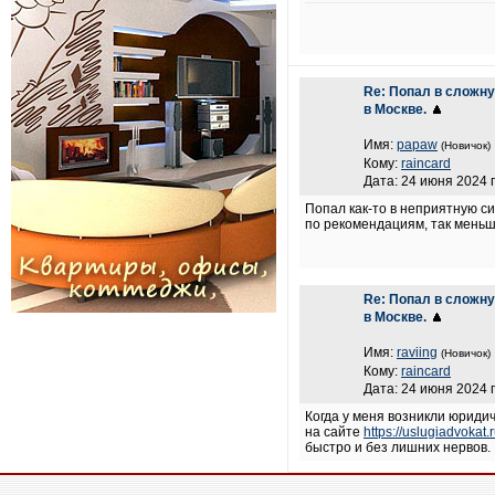
Re: Попал в сложну
в Москве.
Имя:
papaw
(Новичок)
Кому:
raincard
Дата: 24 июня 2024 г
Попал как-то в неприятную с
по рекомендациям, так меньш
Re: Попал в сложну
в Москве.
Имя:
raviing
(Новичок)
Кому:
raincard
Дата: 24 июня 2024 г
Когда у меня возникли юридич
на сайте
https://uslugiadvokat.
быстро и без лишних нервов.