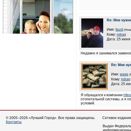
Re: Мне нужно
Имя:
faust
(Нов
Кому:
ndrag
Дата: 25 июня 
Недавно я занимался заменой
Re: Мне ну
Имя:
wase
(
Кому:
ndrag
Дата: 25 ию
Я обращался к компании
http
отопительной системы, и я п
условий.
© 2005–2026 «Лучший Город». Все права защищены.
Сетевое издание 
Контакты
Выдан Федеральн
информационных