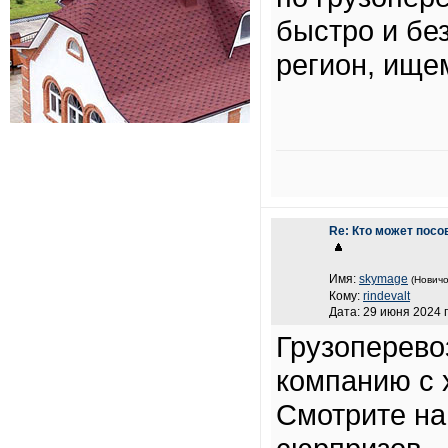
быстро и бе
регион, ище
Re: Кто может посо
Имя:
skymage
(Новичо
Кому:
rindevalt
Дата: 29 июня 2024 г
Грузоперево
компанию с 
Смотрите на