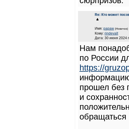
сюрпризов.
Re: Кто может посо
Имя:
papaw
(Новичок)
Кому:
rindevalt
Дата: 30 июня 2024 г
Нам понадоб
по России д
https://gruz
информацию 
прошел без 
и сохраннос
положительн
обращаться 