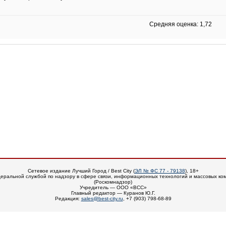
Средняя оценка: 1,72
Сетевое издание Лучший Город / Best City (
ЭЛ № ФС 77 - 79138
), 18+
еральной службой по надзору в сфере связи, информационных технологий и массовых ко
(Роскомнадзор)
Учредитель — ООО «ВСС»
Главный редактор — Куранов Ю.Г.
Редакция:
sales@best-city.ru
, +7 (903) 798-68-89