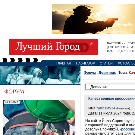
ГЛАВНАЯ
НАВИГАТОР
СТАТЬИ
ФОТОАЛЬ
Форум
|
Девичник
| Тема:
Кач
Качественные кроссовки 
Имя:
yaroslav34
(Новичок)
Дата: 11 июля 2024 года, 2
На сайте Йола-Спринт.ру я 
с хорошей поддержкой и амо
довольна покупкой,
кроссовк
рекомендую этот сайт для п