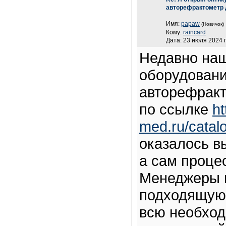
авторефрактометр 
Имя:
papaw
(Новичок)
Кому:
raincard
Дата: 23 июля 2024 г
Недавно наш
оборудовани
авторефракт
по ссылке
ht
med.ru/catalo
оказалось в
а сам проце
Менеджеры 
подходящую 
всю необхо