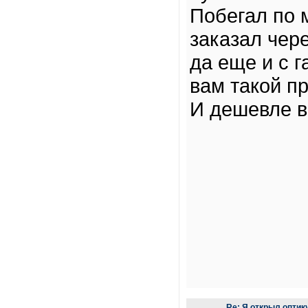
Побегал по 
заказал чере
да еще и с г
вам такой п
И дешевле в
Re: Я открыл оптик