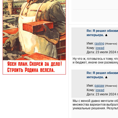
Re: Я решил обнови
интерьера.
Имя:
raviing
(Новичок)
Кому:
iowad
Дата: 23 июля 2024 г
Ну что ж, готовьтесь к тому,
и бюджет, иначе они размахну
Re: Я решил обнови
интерьера.
Имя:
papaw
(Новичок)
Кому:
iowad
Дата: 23 июля 2024 г
Мы с женой давно мечтали об
множества вариантов выбра
уникальные решения. Результ