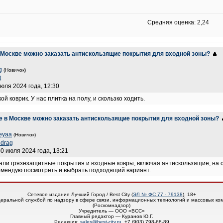
Средняя оценка: 2,24
в Москве можно заказать антискользящие покрытия для входной зоны?
g
(Новичок)
t
июля 2024 года, 12:30
й коврик. У нас плитка на полу, и скользко ходить.
е в Москве можно заказать антискользящие покрытия для входной зоны?
reyaa
(Новичок)
ndrag
30 июля 2024 года, 13:21
али грязезащитные покрытия и входные ковры, включая антискользящие, на 
комендую посмотреть и выбрать подходящий вариант.
Сетевое издание Лучший Город / Best City (
ЭЛ № ФС 77 - 79138
), 18+
еральной службой по надзору в сфере связи, информационных технологий и массовых ко
(Роскомнадзор)
Учредитель — ООО «ВСС»
Главный редактор — Куранов Ю.Г.
Редакция:
sales@best-city.ru
, +7 (903) 798-68-89