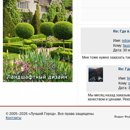
Re: Где 
Имя:
ndra
Кому:
faus
Дата: 30 
Мне тоже нужно заказать тако
Re: Гд
Имя:
f
Кому:
Дата: 
Мы месяц назад заказыв
качеством и ценами. Ре
© 2005–2026 «Лучший Город». Все права защищены.
Выдан Фед
Контакты