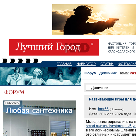
ГЛАВНАЯ
НАВИГАТОР
СТАТЬИ
ФОТОАЛЬ
Форум
|
Девичник
| Тема:
Раз
Развивающие игры для де
Имя:
igor56
(Новичок)
Дата: 30 июля 2024 года, 2
Мы зарегистрировались на п
smart.ru/exercises/groups/5-y
в его логическом мышлении 
это отличный инструмент дл