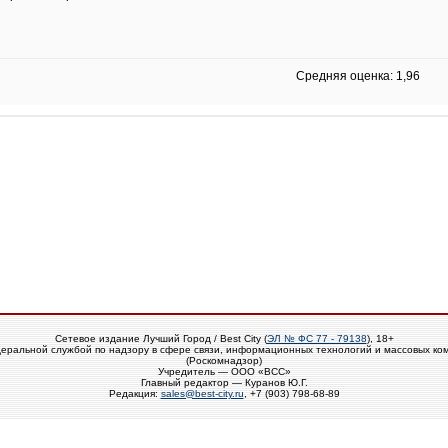
Средняя оценка: 1,96
Сетевое издание Лучший Город / Best City (
ЭЛ № ФС 77 - 79138
), 18+
еральной службой по надзору в сфере связи, информационных технологий и массовых ко
(Роскомнадзор)
Учредитель — ООО «ВСС»
Главный редактор — Куранов Ю.Г.
Редакция:
sales@best-city.ru
, +7 (903) 798-68-89