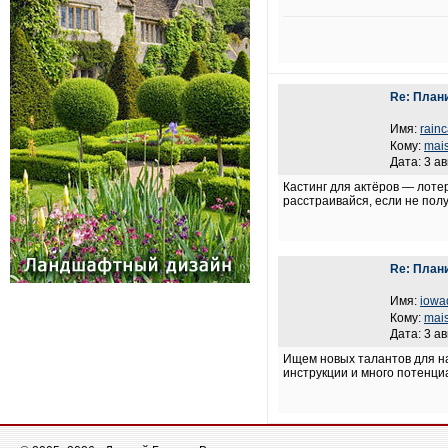
Re: План
Имя:
rain
Кому:
mais
Дата: 3 ав
Кастинг для актёров — лотер
расстраивайся, если не полу
Re: План
Имя:
iowa
Кому:
mais
Дата: 3 ав
Ищем новых талантов для н
инструкции и много потенц