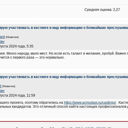
Средняя оценка: 2,27
ирую участвовать в кастинге и ищу информацию о ближайших прослушива
card
(Новичок)
ter
густа 2024 года, 5:35
ея. Много народу, мало мест. Но если есть талант и желание, пробуй. Важно 
чится с первого раза — это нормально.
ирую участвовать в кастинге и ищу информацию о ближайших прослушива
d
(Новичок)
ter
густа 2024 года, 11:59
ашего проекта, поэтому обратились на
https://www.acmodasi.ru/castings/
. Каст
иальных кандидатов. Это отличный способ найти настоящих профессионалов 