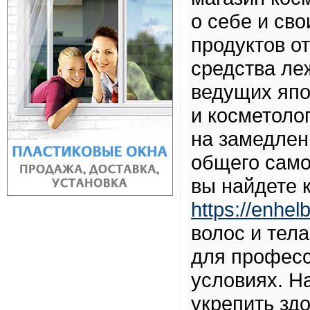
о себе и св
продуктов о
средства ле
ведущих япо
и косметоло
на замедлен
общего само
вы найдете 
https://enhel
волос и тел
для професс
условиях. Н
укрепить зд