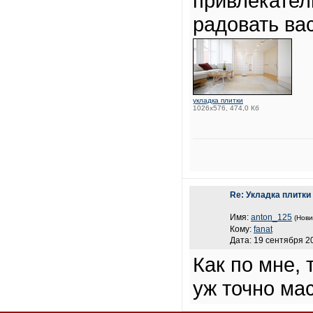
привлекател
радовать вас
укладка плитки
1026x576, 474,0 Кб
Re: Укладка плитки
Имя:
anton_125
(Нови
Кому:
fanat
Дата: 19 сентября 20
Как по мне, 
уж точно ма