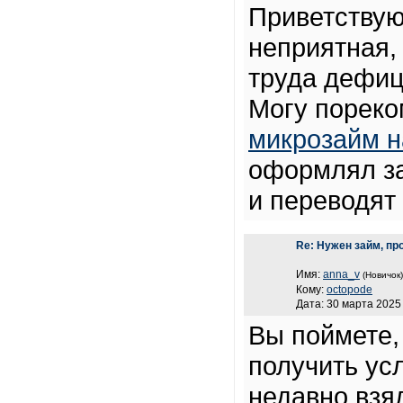
Приветствую
неприятная, 
труда дефиц
Могу пореко
микрозайм н
оформлял за
и переводят 
Re: Нужен займ, пр
Имя:
anna_v
(Новичок)
Кому:
octopode
Дата: 30 марта 2025 
Вы поймете, 
получить ус
недавно взя