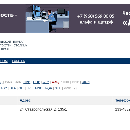
ЬБОМ
РАБОТА
ГД
| ЕЖЗ | ИЙК |
ЛМН
|
ОПР
|
СТУ
|
ФХЦ
| ЧШЩ | ЪЫЬ |
ЭЮЯ
ABC
|
DEF
|
GHI
|
JKL
|
MNO
|
PQR
|
STU
| VWX | YZ
Адрес
Телефо
ул. Ставропольская, д. 135/1
233-483