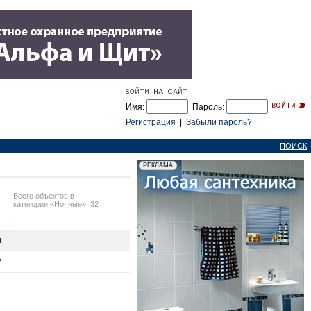
Имя:
Пароль:
Регистрация
|
Забыли пароль?
ПОИСК
Всего объектов в
категории «Ночные»: 32
н
2