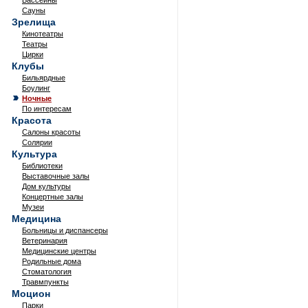
Бассейны
Сауны
Зрелища
Кинотеатры
Театры
Цирки
Клубы
Бильярдные
Боулинг
Ночные
По интересам
Красота
Салоны красоты
Солярии
Культура
Библиотеки
Выставочные залы
Дом культуры
Концертные залы
Музеи
Медицина
Больницы и диспансеры
Ветеринария
Медицинские центры
Родильные дома
Стоматология
Травмпункты
Моцион
Парки