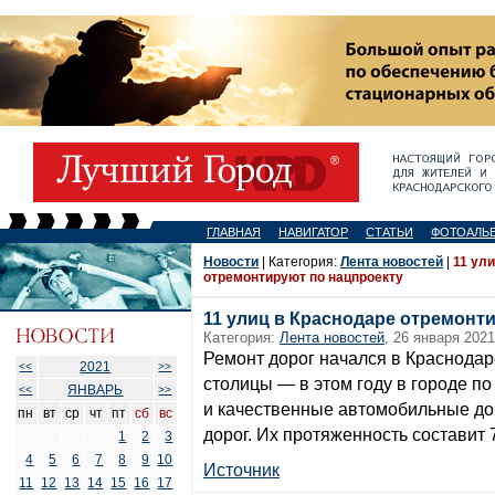
ГЛАВНАЯ
НАВИГАТОР
СТАТЬИ
ФОТОАЛЬ
Новости
| Категория:
Лента новостей
|
11 ул
отремонтируют по нацпроекту
11 улиц в Краснодаре отремонт
Категория:
Лента новостей
, 26 января 2021
Ремонт дорог начался в Краснодар
2021
<<
>>
столицы — в этом году в городе п
ЯНВАРЬ
<<
>>
и качественные автомобильные дор
пн
вт
ср
чт
пт
сб
вс
дорог. Их протяженность составит 
1
2
3
4
5
6
7
8
9
10
Источник
11
12
13
14
15
16
17