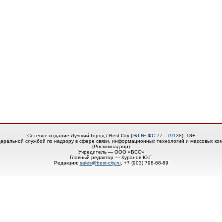
Сетевое издание Лучший Город / Best City (
ЭЛ № ФС 77 - 79138
), 18+
еральной службой по надзору в сфере связи, информационных технологий и массовых ко
(Роскомнадзор)
Учредитель — ООО «ВСС»
Главный редактор — Куранов Ю.Г.
Редакция:
sales@best-city.ru
, +7 (903) 798-68-89