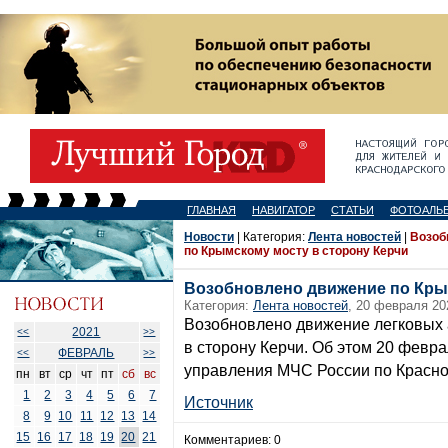
ГЛАВНАЯ
НАВИГАТОР
СТАТЬИ
ФОТОАЛЬ
Новости
| Категория:
Лента новостей
|
Возоб
по Крымскому мосту в сторону Керчи
Возобновлено движение по Кры
Категория:
Лента новостей
, 20 февраля 20
Возобновлено движение легковых 
2021
<<
>>
в сторону Керчи. Об этом 20 февр
ФЕВРАЛЬ
<<
>>
управления МЧС России по Красно
пн
вт
ср
чт
пт
сб
вс
1
2
3
4
5
6
7
Источник
8
9
10
11
12
13
14
15
16
17
18
19
20
21
Комментариев: 0