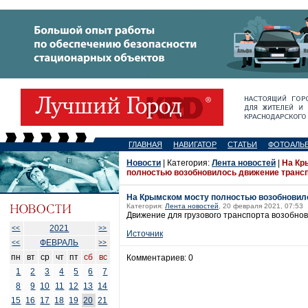
ГЛАВНАЯ
НАВИГАТОР
СТАТЬИ
ФОТОАЛЬ
Новости
| Категория:
Лента новостей
|
На Кр
полностью возобновилось движение транс
На Крымском мосту полностью возобновил
Категория:
Лента новостей
, 20 февраля 2021, 07:53
Движение для грузового транспорта возобновл
2021
<<
>>
Источник
ФЕВРАЛЬ
<<
>>
пн
вт
ср
чт
пт
сб
вс
Комментариев: 0
1
2
3
4
5
6
7
8
9
10
11
12
13
14
15
16
17
18
19
20
21