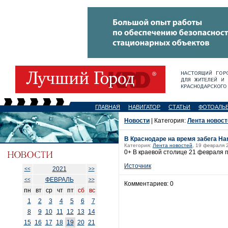
ГЛАВНАЯ
НАВИГАТОР
СТАТЬИ
ФОТОАЛЬ
Новости
| Категория:
Лента новост
В Краснодаре на время забега Ha
Категория:
Лента новостей
, 19 февраля 
0+ В краевой столице 21 февраля 
Источник
2021
<<
>>
ФЕВРАЛЬ
<<
>>
Комментариев: 0
пн
вт
ср
чт
пт
сб
вс
1
2
3
4
5
6
7
8
9
10
11
12
13
14
15
16
17
18
19
20
21