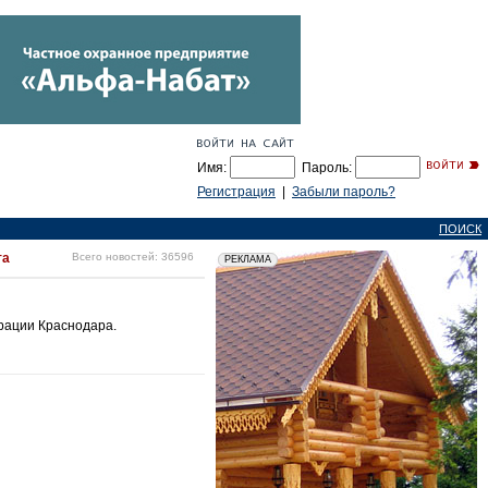
Имя:
Пароль:
Регистрация
|
Забыли пароль?
ПОИСК
та
Всего новостей: 36596
трации Краснодара.