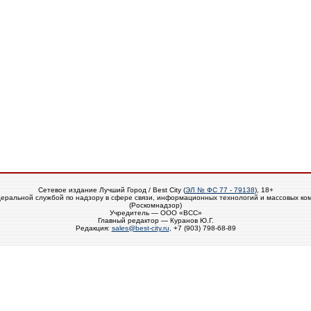
Сетевое издание Лучший Город / Best City (
ЭЛ № ФС 77 - 79138
), 18+
еральной службой по надзору в сфере связи, информационных технологий и массовых ко
(Роскомнадзор)
Учредитель — ООО «ВСС»
Главный редактор — Куранов Ю.Г.
Редакция:
sales@best-city.ru
, +7 (903) 798-68-89