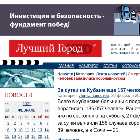
ГЛАВНАЯ
НАВИГАТОР
СТАТЬИ
ФОТОАЛЬ
Новости
| Категория:
Лента новостей
|
За сут
человек заразились коронавирусом
За сутки на Кубани еще 157 чел
Категория:
Лента новостей
, 28 февраля 20
Всего в кубанские больницы с под
2021
<<
>>
обратились 185 057 человек. Ране
ФЕВРАЛЬ
<<
>>
что по состоянию на субботу, 27 ф
пн
вт
ср
чт
пт
сб
вс
за сутки выявили 158 случаев кор
1
2
3
4
5
6
7
39 человек, а в Сочи — 21.
8
9
10
11
12
13
14
15
16
17
18
19
20
21